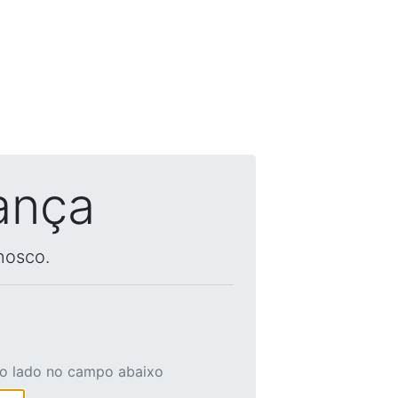
ança
nosco.
ao lado no campo abaixo