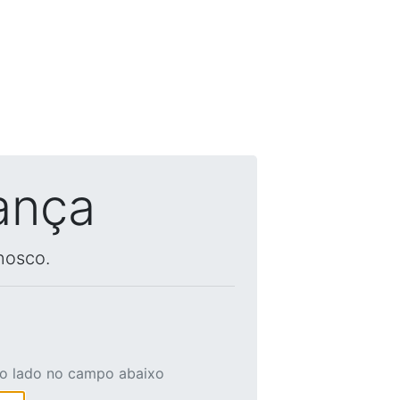
ança
nosco.
ao lado no campo abaixo