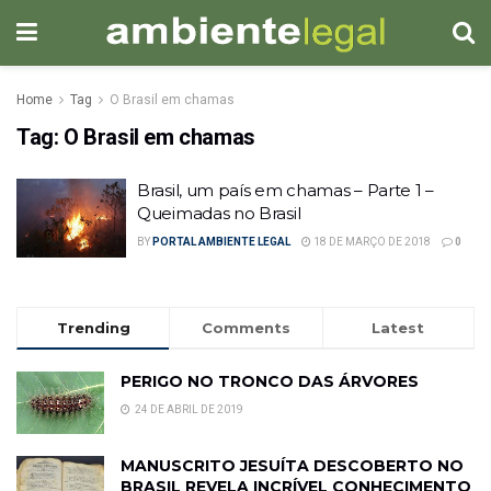
Home
Tag
O Brasil em chamas
Tag:
O Brasil em chamas
Brasil, um país em chamas – Parte 1 –
Queimadas no Brasil
BY
PORTAL AMBIENTE LEGAL
18 DE MARÇO DE 2018
0
Trending
Comments
Latest
PERIGO NO TRONCO DAS ÁRVORES
24 DE ABRIL DE 2019
MANUSCRITO JESUÍTA DESCOBERTO NO
BRASIL REVELA INCRÍVEL CONHECIMENTO