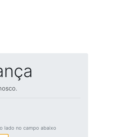
ança
nosco.
ao lado no campo abaixo