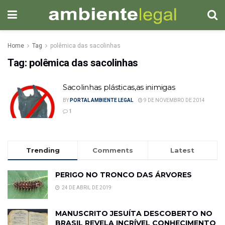
Home
Tag
polêmica das sacolinhas
Tag:
polêmica das sacolinhas
Sacolinhas plásticas,as inimigas
BY
PORTAL AMBIENTE LEGAL
9 DE NOVEMBRO DE 2014
1
Trending
Comments
Latest
PERIGO NO TRONCO DAS ÁRVORES
24 DE ABRIL DE 2019
MANUSCRITO JESUÍTA DESCOBERTO NO
BRASIL REVELA INCRÍVEL CONHECIMENTO