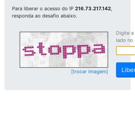
Para liberar o acesso
do IP
216.73.217.142
,
responda ao desafio abaixo.
Digite 
lado no
[trocar imagem]