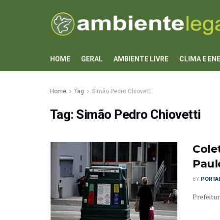
HOME
GERAL
AMBIENTE LIVRE
CLIMA E EN
Home
Tag
Simão Pedro Chiovetti
Tag:
Simão Pedro Chiovetti
Cole
Paul
BY
PORTAL
Prefeitur