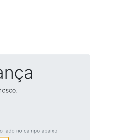
ança
nosco.
ao lado no campo abaixo