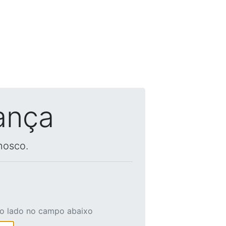
ança
nosco.
ao lado no campo abaixo