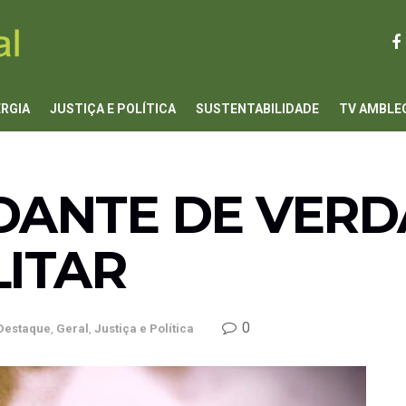
ERGIA
JUSTIÇA E POLÍTICA
SUSTENTABILIDADE
TV AMBLE
ANTE DE VERD
LITAR
0
Destaque
,
Geral
,
Justiça e Política