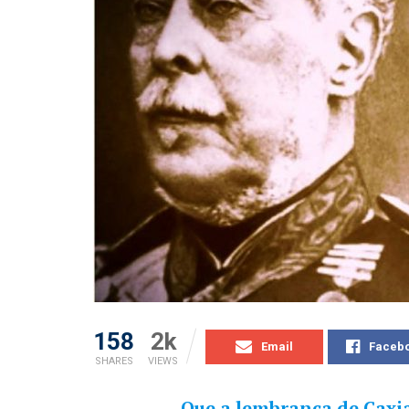
158
2k
Email
Faceb
SHARES
VIEWS
Que a lembrança de Caxi