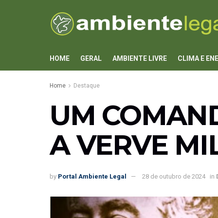
HOME
GERAL
AMBIENTE LIVRE
CLIMA E EN
Home
Destaque
UM COMAND
A VERVE MI
by
Portal Ambiente Legal
28 de outubro de 2024
in