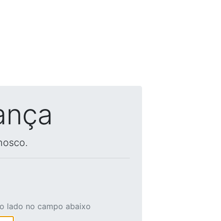
ança
nosco.
ao lado no campo abaixo