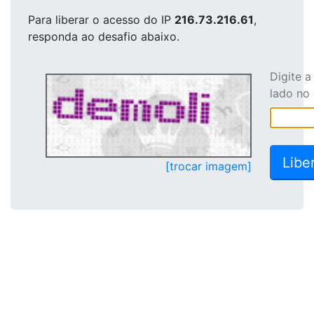
Para liberar o acesso
do IP
216.73.216.61
,
responda ao desafio abaixo.
Digite 
lado no
[trocar imagem]