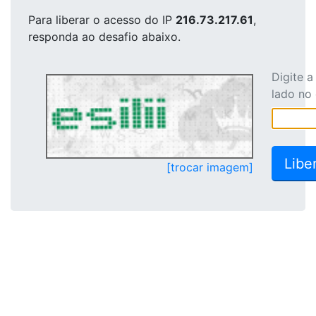
Para liberar o acesso
do IP
216.73.217.61
,
responda ao desafio abaixo.
Digite 
lado no
[trocar imagem]