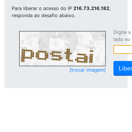
Para liberar o acesso
do IP
216.73.216.182
,
responda ao desafio abaixo.
Digite 
lado no
[trocar imagem]