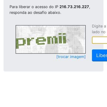
Para liberar o acesso
do IP
216.73.216.227
,
responda ao desafio abaixo.
Digite 
lado no
[trocar imagem]