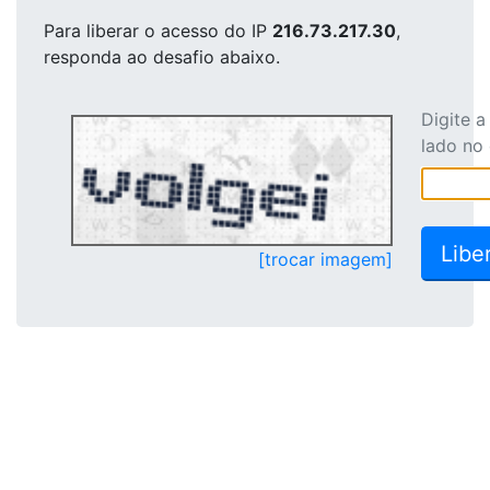
Para liberar o acesso
do IP
216.73.217.30
,
responda ao desafio abaixo.
Digite 
lado no
[trocar imagem]