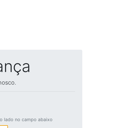
ança
nosco.
ao lado no campo abaixo