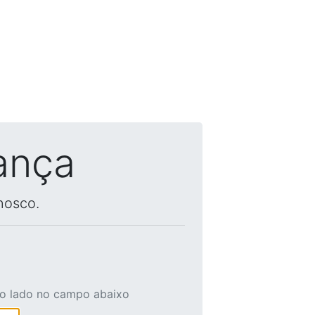
ança
nosco.
ao lado no campo abaixo