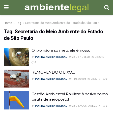
Home
Tag
Secretaria do Meio Ambiente do Estado de São Paulo
Tag:
Secretaria do Meio Ambiente do Estado
de São Paulo
O lixo não é só meu, ele é nosso
BY
PORTAL AMBIENTE LEGAL
28 DE NOVEMBRO DE 2017
0
REMOVENDO O LIXO…
BY
PORTAL AMBIENTE LEGAL
1 DE OUTUBRO DE 2017
0
Gestão Ambiental Paulista: à deriva como
biruta de aeroporto!
BY
PORTAL AMBIENTE LEGAL
28 DE AGOSTO DE 2017
0