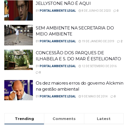
JELLYSTONE NÃO É AQUI
BY
PORTAL AMBIENTE LEGAL
8 DE JUNHO DE 2020
0
SEM AMBIENTE NA SECRETARIA DO
MEIO AMBIENTE
BY
PORTAL AMBIENTE LEGAL
19 DE JANEIRO DE 2019
2
CONCESSÃO DOS PARQUES DE
ILHABELA E S. DO MAR É ESTELIONATO
BY
PORTAL AMBIENTE LEGAL
12 DE SETEMBRO DE 2016
0
Os dez maiores erros do governo Alckmin
na gestão ambiental
BY
PORTAL AMBIENTE LEGAL
9 DE MAIO DE 2014
0
Trending
Comments
Latest