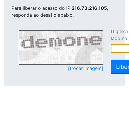
Para liberar o acesso
do IP
216.73.216.105
,
responda ao desafio abaixo.
Digite 
lado no
[trocar imagem]