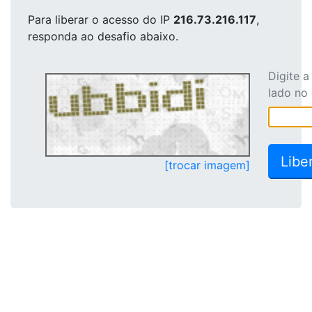
Para liberar o acesso
do IP
216.73.216.117
,
responda ao desafio abaixo.
Digite 
lado no
[trocar imagem]