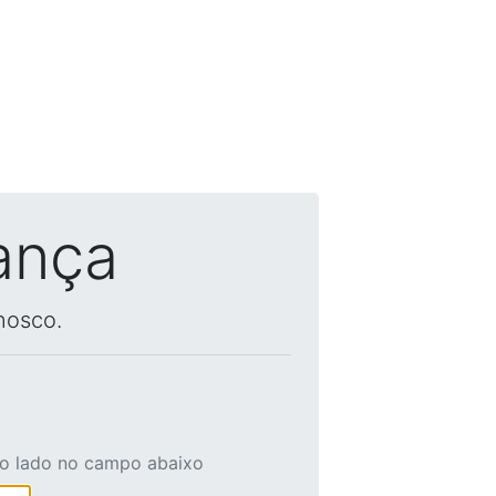
ança
nosco.
ao lado no campo abaixo