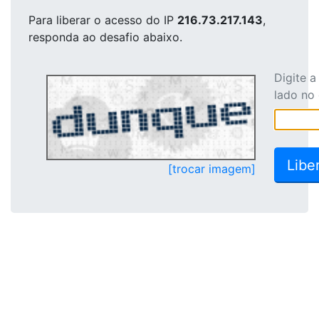
Para liberar o acesso
do IP
216.73.217.143
,
responda ao desafio abaixo.
Digite 
lado no
[trocar imagem]