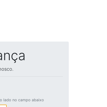
ança
nosco.
ao lado no campo abaixo