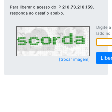
Para liberar o acesso
do IP
216.73.216.159
,
responda ao desafio abaixo.
Digite 
lado no
[trocar imagem]