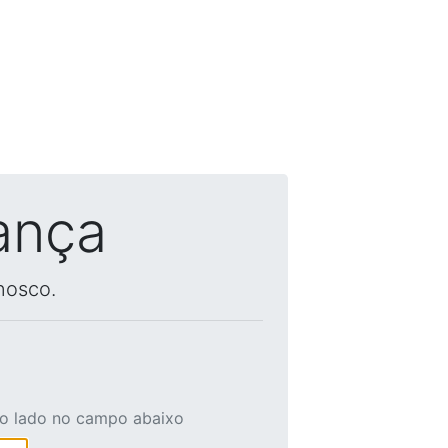
ança
nosco.
ao lado no campo abaixo