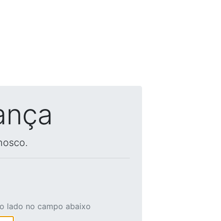
ança
nosco.
ao lado no campo abaixo