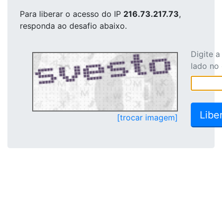
Para liberar o acesso
do IP
216.73.217.73
,
responda ao desafio abaixo.
Digite 
lado no
[trocar imagem]