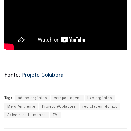
Fonte:
Projeto Colabora
Tags:
adubo orgânico
compostagem
lixo orgânico
Meio Ambiente
Projeto #Colabora
reciclagem do lixo
Salvem os Humanos
TV