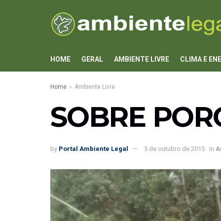
HOME
GERAL
AMBIENTE LIVRE
CLIMA E EN
Home
Ambiente Livre
SOBRE POR
by
Portal Ambiente Legal
5 de outubro de 2015
in
A