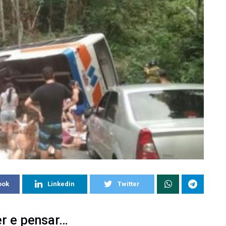
ook
Linkedin
Twitter
er e pensar…