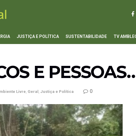
ERGIA
JUSTIÇA E POLÍTICA
SUSTENTABILIDADE
TV AMBLE
COS E PESSOAS
0
mbiente Livre
,
Geral
,
Justiça e Política