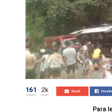
161
2k
Email
Faceb
SHARES
VIEWS
Para l