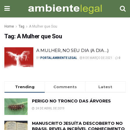
Home
Tag
A Mulher que Sou
Tag:
A Mulher que Sou
A MULHER, NO SEU DIA (A DIA…)
BY
PORTAL AMBIENTE LEGAL
8 DE MARÇO DE 2021
0
Trending
Comments
Latest
PERIGO NO TRONCO DAS ÁRVORES
24 DE ABRIL DE 2019
MANUSCRITO JESUÍTA DESCOBERTO NO
BRASIL REVELA INCRÍVEL CONHECIMENTO