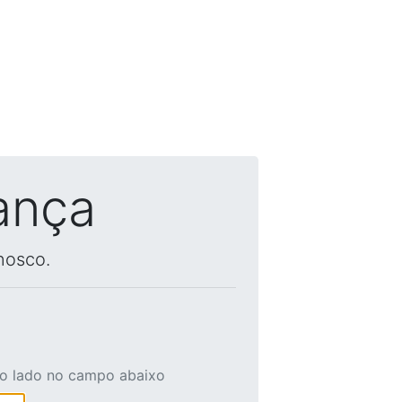
ança
nosco.
ao lado no campo abaixo