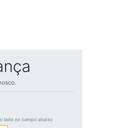
ança
nosco.
ao lado no campo abaixo