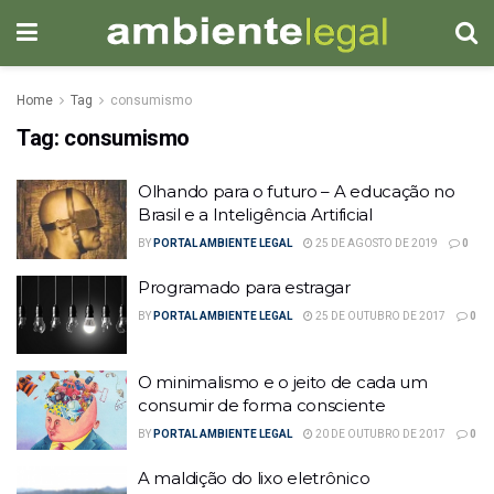
Home
Tag
consumismo
Tag:
consumismo
Olhando para o futuro – A educação no
Brasil e a Inteligência Artificial
BY
PORTAL AMBIENTE LEGAL
25 DE AGOSTO DE 2019
0
Programado para estragar
BY
PORTAL AMBIENTE LEGAL
25 DE OUTUBRO DE 2017
0
O minimalismo e o jeito de cada um
consumir de forma consciente
BY
PORTAL AMBIENTE LEGAL
20 DE OUTUBRO DE 2017
0
A maldição do lixo eletrônico