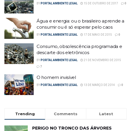
BY
PORTAL AMBIENTE LEGAL
15 DE OUTUBRO DE 2017
0
Água e energia: ou o brasileiro aprende a
consumir ou é só esperar pelo caos
BY
PORTAL AMBIENTE LEGAL
17 DE MAIO DE 2015
0
Consumo, obsolescência programada e
descarte dos eletrônicos
BY
PORTAL AMBIENTE LEGAL
21 DE NOVEMBRO DE 2015
7
O homem invisível
BY
PORTAL AMBIENTE LEGAL
13 DE MARÇO DE 2014
0
Trending
Comments
Latest
PERIGO NO TRONCO DAS ÁRVORES