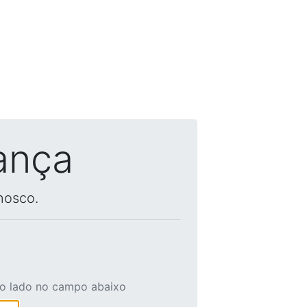
ança
nosco.
ao lado no campo abaixo