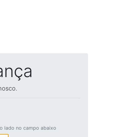
ança
nosco.
ao lado no campo abaixo