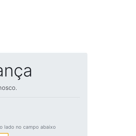
ança
nosco.
ao lado no campo abaixo