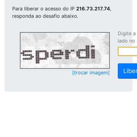
Para liberar o acesso
do IP
216.73.217.74
,
responda ao desafio abaixo.
Digite 
lado no
[trocar imagem]