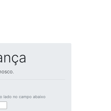
ança
nosco.
ao lado no campo abaixo