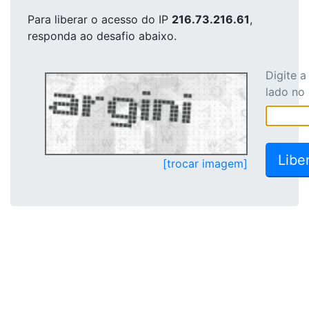
Para liberar o acesso
do IP
216.73.216.61
,
responda ao desafio abaixo.
Digite 
lado no
[trocar imagem]