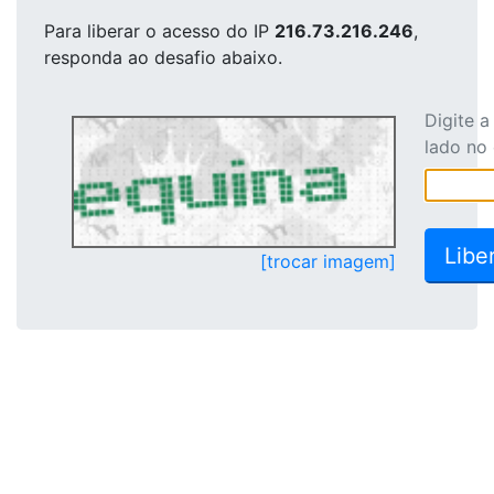
Para liberar o acesso
do IP
216.73.216.246
,
responda ao desafio abaixo.
Digite 
lado no
[trocar imagem]