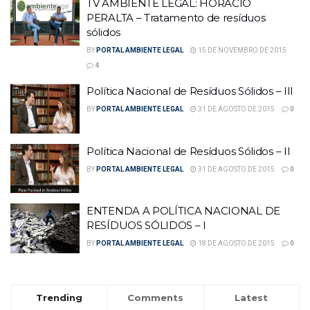
TV AMBIENTE LEGAL: HORÁCIO
PERALTA – Tratamento de resíduos
sólidos
BY
PORTAL AMBIENTE LEGAL
15 DE NOVEMBRO DE 2015
4
Política Nacional de Resíduos Sólidos – III
BY
PORTAL AMBIENTE LEGAL
31 DE AGOSTO DE 2015
0
Política Nacional de Resíduos Sólidos – II
BY
PORTAL AMBIENTE LEGAL
31 DE AGOSTO DE 2015
0
ENTENDA A POLÍTICA NACIONAL DE
RESÍDUOS SÓLIDOS – I
BY
PORTAL AMBIENTE LEGAL
18 DE AGOSTO DE 2015
0
Trending
Comments
Latest