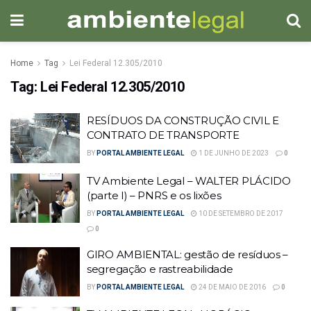
Home
Tag
Lei Federal 12.305/2010
Tag:
Lei Federal 12.305/2010
RESÍDUOS DA CONSTRUÇÃO CIVIL E
CONTRATO DE TRANSPORTE
BY
PORTAL AMBIENTE LEGAL
1 DE JUNHO DE 2023
0
TV Ambiente Legal – WALTER PLÁCIDO
(parte I) – PNRS e os lixões
BY
PORTAL AMBIENTE LEGAL
10 DE SETEMBRO DE 2017
0
GIRO AMBIENTAL: gestão de resíduos –
segregação e rastreabilidade
BY
PORTAL AMBIENTE LEGAL
24 DE MAIO DE 2016
0