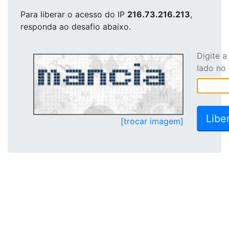
Para liberar o acesso
do IP
216.73.216.213
,
responda ao desafio abaixo.
Digite 
lado no
[trocar imagem]