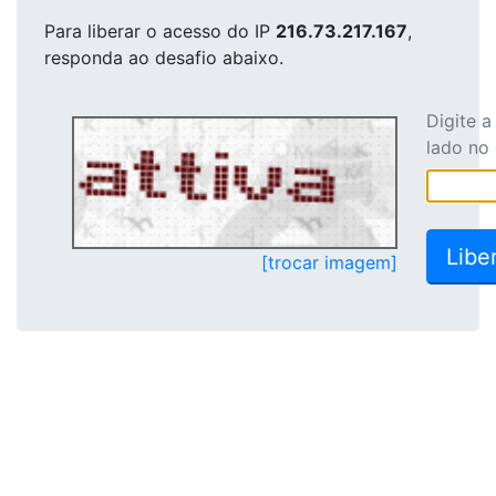
Para liberar o acesso
do IP
216.73.217.167
,
responda ao desafio abaixo.
Digite 
lado no
[trocar imagem]