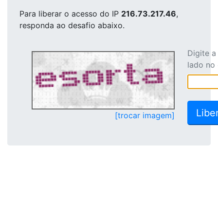
Para liberar o acesso
do IP
216.73.217.46
,
responda ao desafio abaixo.
Digite 
lado no
[trocar imagem]