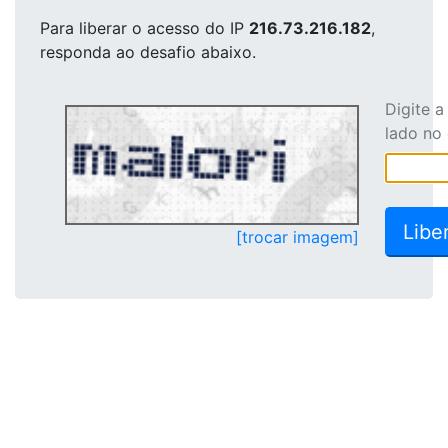
Para liberar o acesso
do IP
216.73.216.182
,
responda ao desafio abaixo.
Digite 
lado no
[trocar imagem]