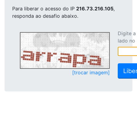
Para liberar o acesso
do IP
216.73.216.105
,
responda ao desafio abaixo.
Digite 
lado no
[trocar imagem]