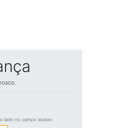
ança
nosco.
ao lado no campo abaixo