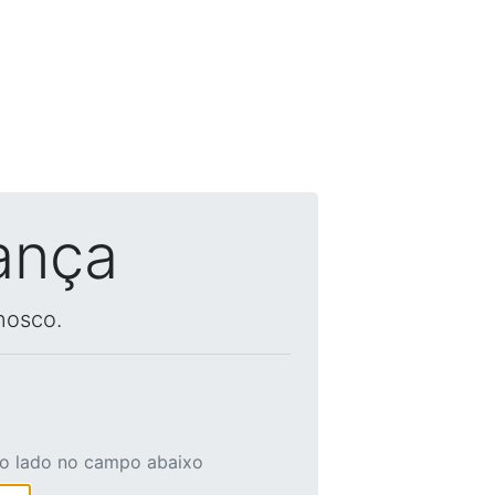
ança
nosco.
ao lado no campo abaixo