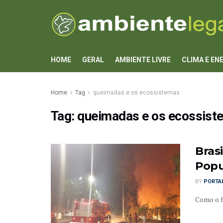
HOME
GERAL
AMBIENTE LIVRE
CLIMA E EN
Home
Tag
queimadas e os ecossistemas
Tag:
queimadas e os ecossist
Bras
Popu
BY
PORTAL
Como o f